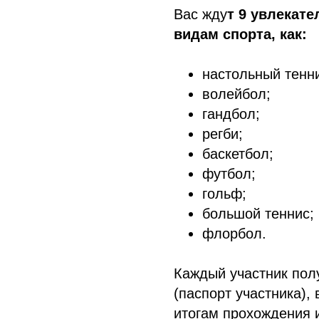
Вас жду
т 9 увлекат
видам спорта, как:
настольный тенн
волейбол;
гандбол;
регби;
баскетбол;
футбол;
гольф;
большой теннис;
флорбол.
Каждый участник пол
(паспорт участника),
итогам прохождения и